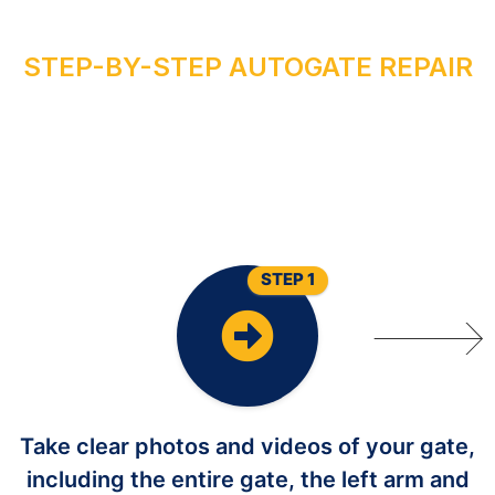
STEP-BY-STEP AUTOGATE REPAIR
R
U
N
O
Y
R
I
A
P
E
R
E
T
A
G
O
T
U
A
STEP 1
Take clear photos and videos of your gate,
including the entire gate, the left arm and