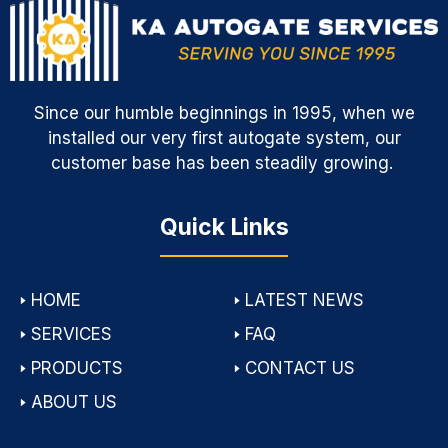
Since our humble beginnings in 1995, when we
installed our very first autogate system, our
customer base has been steadily growing.
Quick Links
🢒
HOME
🢒
LATEST NEWS
🢒
SERVICES
🢒
FAQ
🢒
PRODUCTS
🢒
CONTACT US
🢒
ABOUT US