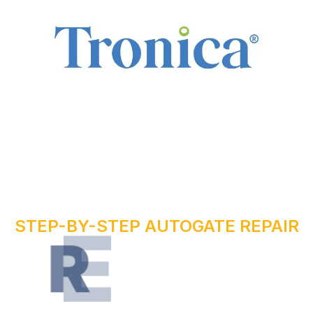
STEP-BY-STEP AUTOGATE REPAIR
R
U
O
Y
R
R
E
P
A
I
W
O
N
E
T
A
G
O
T
U
A