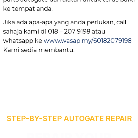
ke tempat anda.
Jika ada apa-apa yang anda perlukan, call
sahaja kami di 018 – 207 9198 atau
whatsapp ke
www.wasap.my/60182079198
Kami sedia membantu.
A
STEP-BY-STEP AUTOGATE REPAIR
P
E
R