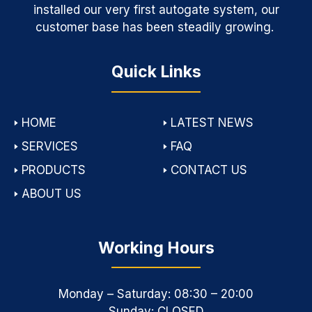
installed our very first autogate system, our
customer base has been steadily growing.
Quick Links
🢒
HOME
🢒
LATEST NEWS
🢒
SERVICES
🢒
FAQ
🢒
PRODUCTS
🢒
CONTACT US
🢒
ABOUT US
Working Hours
Monday – Saturday: 08:30 – 20:00
Sunday: CLOSED