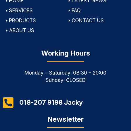
🢒
HOME
🢒
LATEST NEWS
🢒
SERVICES
🢒
FAQ
🢒
PRODUCTS
🢒
CONTACT US
🢒
ABOUT US
Working Hours
Monday – Saturday: 08:30 – 20:00
Sunday: CLOSED
018-207 9198 Jacky
Newsletter