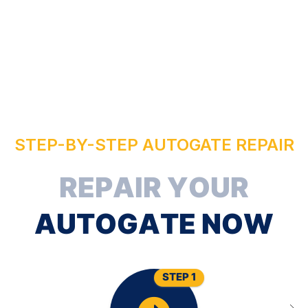
STEP-BY-STEP AUTOGATE REPAIR
R
E
P
A
I
R
Y
O
U
R
A
U
T
O
G
A
T
E
N
O
W
STEP 1