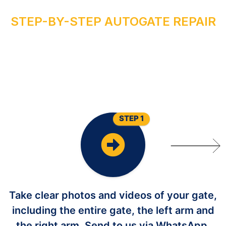
STEP-BY-STEP AUTOGATE REPAIR
R
U
N
O
Y
R
I
A
P
E
R
E
T
A
G
O
T
U
A
STEP 1
Take clear photos and videos of your gate,
including the entire gate, the left arm and
the right arm. Send to us via WhatsApp,