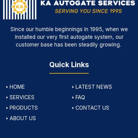
Since our humble beginnings in 1995, when we
installed our very first autogate system, our
customer base has been steadily growing.
Quick Links
🢒
HOME
🢒
LATEST NEWS
🢒
SERVICES
🢒
FAQ
🢒
PRODUCTS
🢒
CONTACT US
🢒
ABOUT US