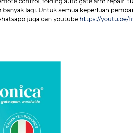
emote control, folding auto gate arm repair, t
 banyak lagi. Untuk semua keperluan pembai
u whatsapp juga dan youtube
https://youtu.be/