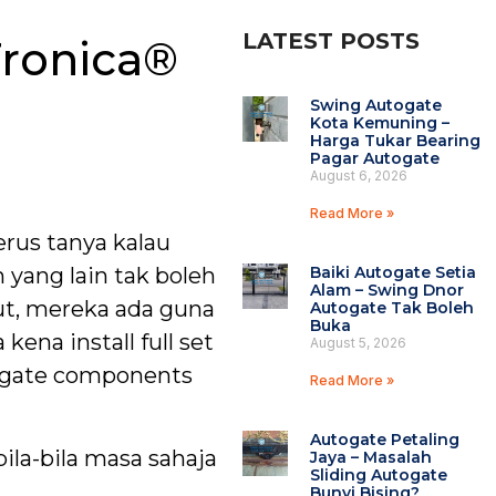
LATEST POSTS
Tronica®
Swing Autogate
Kota Kemuning –
Harga Tukar Bearing
Pagar Autogate
August 6, 2026
Read More »
rus tanya kalau
Baiki Autogate Setia
 yang lain tak boleh
Alam – Swing Dnor
ut, mereka ada guna
Autogate Tak Boleh
Buka
ena install full set
August 5, 2026
togate components
Read More »
Autogate Petaling
ila-bila masa sahaja
Jaya – Masalah
Sliding Autogate
Bunyi Bising?