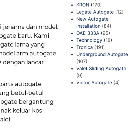
KRON
(170)
Legate Autogate
(12)
New Autogate
Installation
(84)
i jenama dan model.
OAE 333A
(95)
togate baru. Kami
Technology
(18)
ogate lama yang
Tronica
(191)
 model arm autogate
Underground Autogate
(107)
e dengan lancar
Valet Sliding Autogate
(9)
Victor Autogate
(4)
parts autogate
ang betul-betul
autogate bergantung
nak keluar kos
loi.