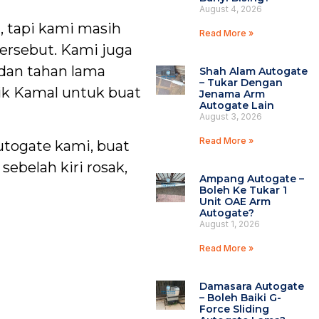
August 4, 2026
, tapi kami masih
Read More »
tersebut. Kami juga
 dan tahan lama
Shah Alam Autogate
– Tukar Dengan
ik Kamal untuk buat
Jenama Arm
Autogate Lain
August 3, 2026
Read More »
utogate kami, buat
ebelah kiri rosak,
Ampang Autogate –
Boleh Ke Tukar 1
Unit OAE Arm
Autogate?
August 1, 2026
Read More »
Damasara Autogate
– Boleh Baiki G-
Force Sliding