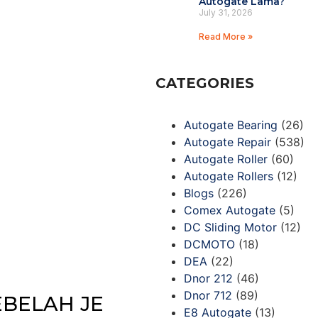
Autogate Lama?
July 31, 2026
Read More »
CATEGORIES
Autogate Bearing
(26)
Autogate Repair
(538)
Autogate Roller
(60)
Autogate Rollers
(12)
Blogs
(226)
Comex Autogate
(5)
DC Sliding Motor
(12)
DCMOTO
(18)
DEA
(22)
Dnor 212
(46)
Dnor 712
(89)
EBELAH JE
E8 Autogate
(13)