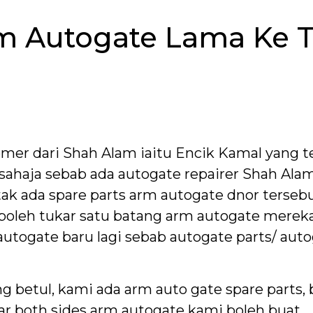
rm Autogate Lama Ke 
er dari Shah Alam iaitu Encik Kamal yang te
sahaja sebab ada autogate repairer Shah Alam
ak ada spare parts arm autogate dnor terseb
boleh tukar satu batang arm autogate mereka k
autogate baru lagi sebab autogate parts/ au
etul, kami ada arm auto gate spare parts, b
ar both sides arm autogate kami boleh buat.