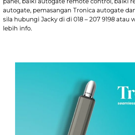
panel, baiki autogate remote control, baiki r
autogate, pemasangan Tronica autogate dan
sila hubungi Jacky di di 018 – 207 9198 ata
lebih info.