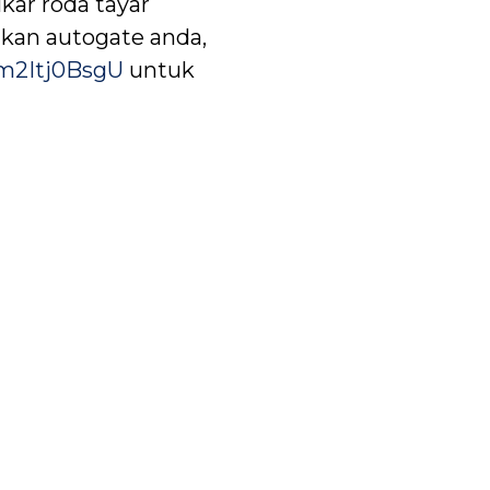
ukar roda tayar
kan autogate anda,
fm2Itj0BsgU
untuk