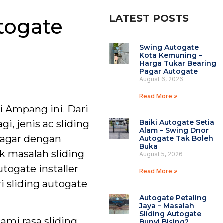
LATEST POSTS
togate
Swing Autogate
Kota Kemuning –
Harga Tukar Bearing
Pagar Autogate
August 6, 2026
Read More »
 Ampang ini. Dari
Baiki Autogate Setia
, jenis ac sliding
Alam – Swing Dnor
pagar dengan
Autogate Tak Boleh
Buka
k masalah sliding
August 5, 2026
togate installer
Read More »
 sliding autogate
Autogate Petaling
Jaya – Masalah
Sliding Autogate
ami rasa sliding
Bunyi Bising?