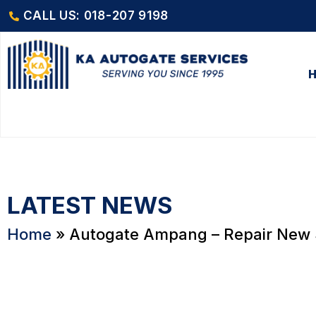
CALL US: 018-207 9198
LATEST NEWS
Home
»
Autogate Ampang – Repair New S