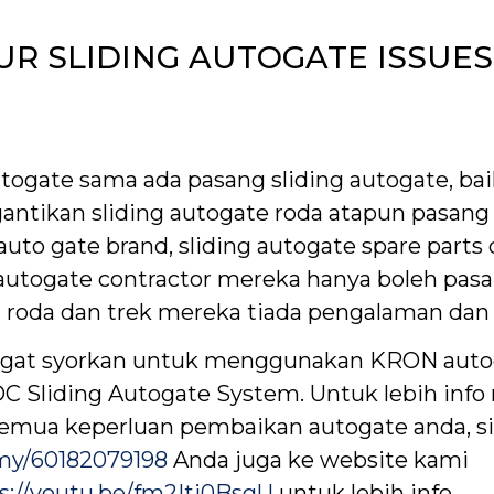
UR SLIDING AUTOGATE ISSUES
ogate sama ada pasang sliding autogate, baik
 gantikan sliding autogate roda atapun pasang
to gate brand, sliding autogate spare parts 
 autogate contractor mereka hanya boleh pasan
roda dan trek mereka tiada pengalaman dan 
ngat syorkan untuk menggunakan KRON autog
DC Sliding Autogate System. Untuk lebih inf
 semua keperluan pembaikan autogate anda, si
y/60182079198
Anda juga ke website kami
s://youtu.be/fm2Itj0BsgU
untuk lebih info.