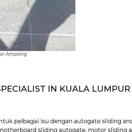
otor Ampang
SPECIALIST IN KUALA LUMPUR
uk pelbagai isu dengan autogate sliding and
motherboard sliding autogate, motor sliding 