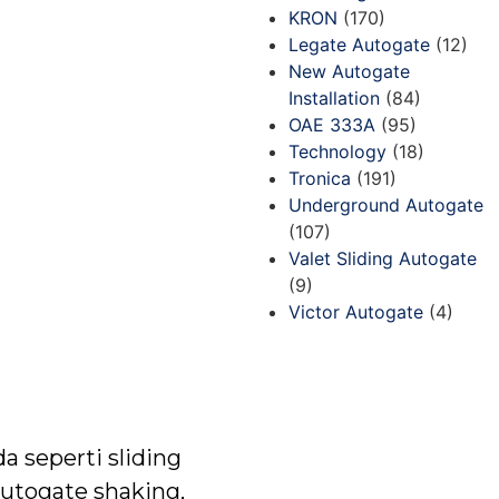
KRON
(170)
Legate Autogate
(12)
New Autogate
Installation
(84)
OAE 333A
(95)
Technology
(18)
Tronica
(191)
Underground Autogate
(107)
Valet Sliding Autogate
(9)
Victor Autogate
(4)
a seperti sliding
autogate shaking,