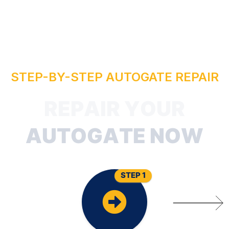
R
STEP-BY-STEP AUTOGATE REPAIR
A
U
T
O
G
A
T
E
N
O
W
STEP 1