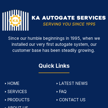
Since our humble beginnings in 1995, when we
installed our very first autogate system, our
customer base has been steadily growing.
Quick Links
🢒
HOME
🢒
LATEST NEWS
🢒
SERVICES
🢒
FAQ
🢒
PRODUCTS
🢒
CONTACT US
🢒
ABOUT US