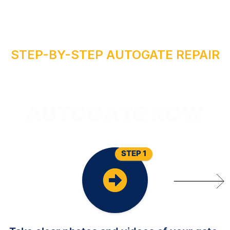
STEP-BY-STEP AUTOGATE REPAIR
I
A
T
P
E
R
U
A
STEP 1