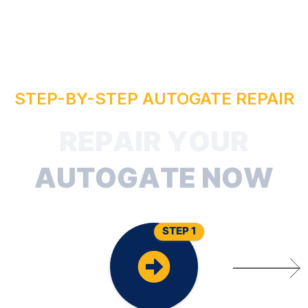
STEP-BY-STEP AUTOGATE REPAIR
R
E
P
A
I
R
Y
O
U
R
A
U
T
O
G
A
T
E
N
O
W
STEP 1