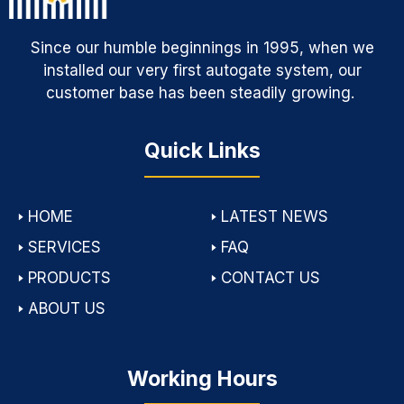
Since our humble beginnings in 1995, when we
installed our very first autogate system, our
customer base has been steadily growing.
Quick Links
🢒
HOME
🢒
LATEST NEWS
🢒
SERVICES
🢒
FAQ
🢒
PRODUCTS
🢒
CONTACT US
🢒
ABOUT US
Working Hours