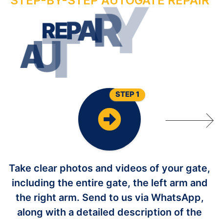
STEP-BY-STEP AUTOGATE REPAIR
R
U
O
Y
R
I
R
E
P
A
W
O
N
E
T
A
G
O
T
U
A
STEP 1
Take clear photos and videos of your gate,
including the entire gate, the left arm and
the right arm. Send to us via WhatsApp,
along with a detailed description of the