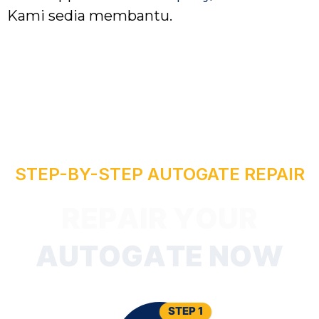
Kami sedia membantu.
STEP-BY-STEP AUTOGATE REPAIR
P
E
R
STEP 1