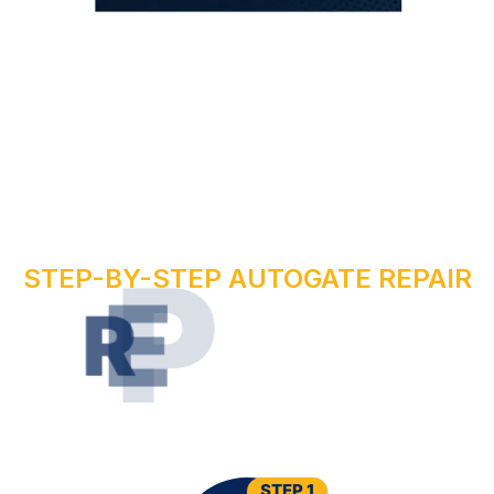
STEP-BY-STEP AUTOGATE REPAIR
R
U
O
Y
R
I
A
P
R
E
W
O
N
E
T
A
G
O
T
U
A
STEP 1