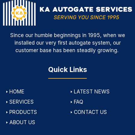
Since our humble beginnings in 1995, when we
installed our very first autogate system, our
customer base has been steadily growing.
Quick Links
🢒
HOME
🢒
LATEST NEWS
🢒
SERVICES
🢒
FAQ
🢒
PRODUCTS
🢒
CONTACT US
🢒
ABOUT US