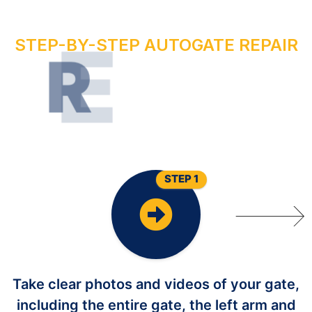
STEP-BY-STEP AUTOGATE REPAIR
R
U
O
Y
R
I
A
P
E
R
E
T
A
G
O
T
U
A
STEP 1
Take clear photos and videos of your gate,
including the entire gate, the left arm and