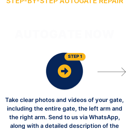
U
STEP-BY-STEP AUTOGATE REPAIR
O
Y
T
R
I
A
P
E
R
A
G
O
T
U
A
STEP 1
Take clear photos and videos of your gate,
including the entire gate, the left arm and
the right arm. Send to us via WhatsApp,
along with a detailed description of the