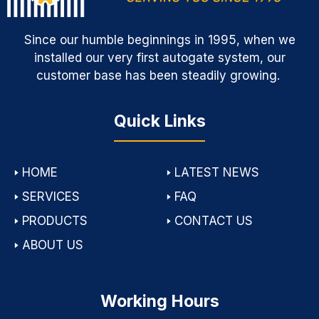
Since our humble beginnings in 1995, when we
installed our very first autogate system, our
customer base has been steadily growing.
Quick Links
🢒
HOME
🢒
LATEST NEWS
🢒
SERVICES
🢒
FAQ
🢒
PRODUCTS
🢒
CONTACT US
🢒
ABOUT US
Working Hours