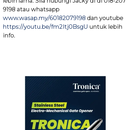
lebih lama. Sila hubungi Jacky di di 018-207
9198 atau whatsapp
www.wasap.my/60182079198
dan youtube
https://youtu.be/fm2Itj0BsgU
untuk lebih
info.