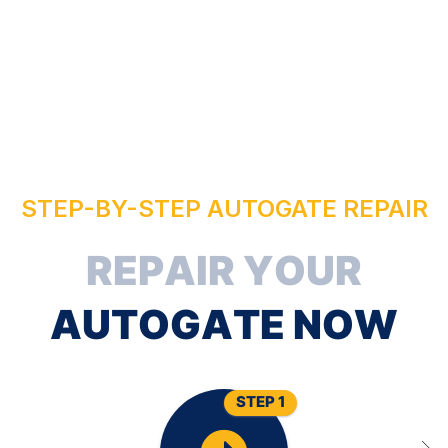
I
STEP-BY-STEP AUTOGATE REPAIR
A
P
E
U
R
A
STEP 1