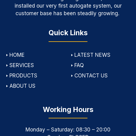
installed our very first autogate system, our
customer base has been steadily growing.
Quick Links
🢒
HOME
🢒
LATEST NEWS
🢒
SERVICES
🢒
FAQ
🢒
PRODUCTS
🢒
CONTACT US
🢒
ABOUT US
Working Hours
Monday – Saturday: 08:30 – 20:00