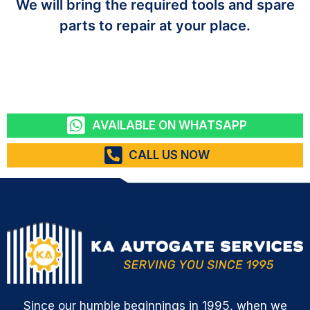
We will bring the required tools and spare
parts to repair at your place.
AVAILABLE ON WHATSAPP
CALL US NOW
Since our humble beginnings in 1995, when we