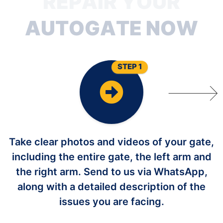
R
E
P
A
I
R
Y
O
U
R
A
U
T
O
G
A
T
E
N
O
W
STEP 1
Take clear photos and videos of your gate,
including the entire gate, the left arm and
the right arm. Send to us via WhatsApp,
along with a detailed description of the
issues you are facing.