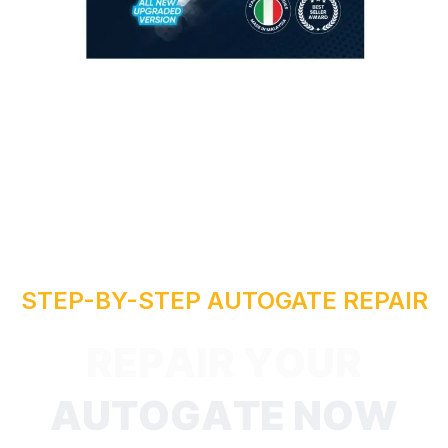
R
STEP-BY-STEP AUTOGATE REPAIR
I
A
P
E
R
T
U
A