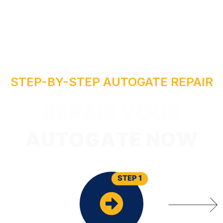
O
STEP-BY-STEP AUTOGATE REPAIR
Y
R
I
A
P
E
R
G
O
T
U
A
STEP 1