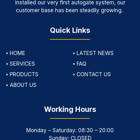
installed our very first autogate system, our
customer base has been steadily growing.
Quick Links
🢒
HOME
🢒
LATEST NEWS
🢒
SERVICES
🢒
FAQ
🢒
PRODUCTS
🢒
CONTACT US
🢒
ABOUT US
Working Hours
Monday – Saturday: 08:30 – 20:00
Sunday: CLOSED