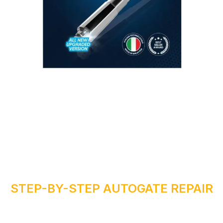
O
STEP-BY-STEP AUTOGATE REPAIR
Y
R
I
A
P
E
R