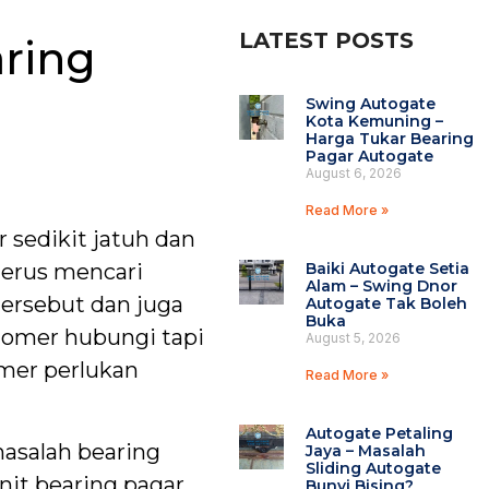
LATEST POSTS
ring
Swing Autogate
Kota Kemuning –
Harga Tukar Bearing
Pagar Autogate
August 6, 2026
Read More »
 sedikit jatuh dan
Baiki Autogate Setia
 terus mencari
Alam – Swing Dnor
tersebut dan juga
Autogate Tak Boleh
Buka
tomer hubungi tapi
August 5, 2026
omer perlukan
Read More »
Autogate Petaling
asalah bearing
Jaya – Masalah
Sliding Autogate
nit bearing pagar
Bunyi Bising?