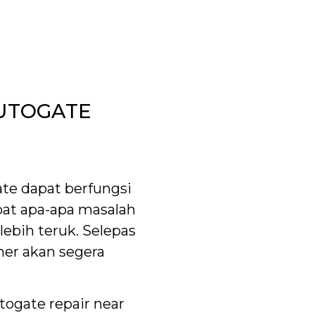
UTOGATE
te dapat berfungsi
apat apa-apa masalah
ebih teruk. Selepas
mer akan segera
togate repair near