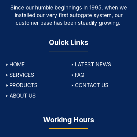
Since our humble beginnings in 1995, when we
installed our very first autogate system, our
customer base has been steadily growing.
Quick Links
🢒
HOME
🢒
LATEST NEWS
🢒
SERVICES
🢒
FAQ
🢒
PRODUCTS
🢒
CONTACT US
🢒
ABOUT US
Working Hours