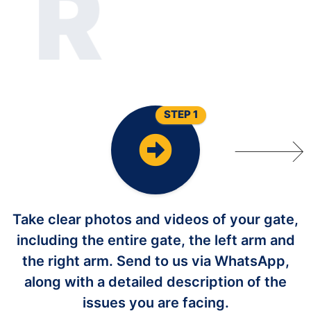
R
U
O
Y
R
I
A
P
E
R
W
O
N
E
T
A
G
O
T
U
A
STEP 1
Take clear photos and videos of your gate,
including the entire gate, the left arm and
the right arm. Send to us via WhatsApp,
along with a detailed description of the
issues you are facing.