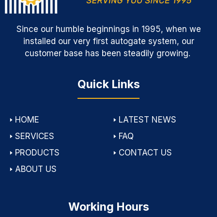
Since our humble beginnings in 1995, when we
installed our very first autogate system, our
customer base has been steadily growing.
Quick Links
🢒
HOME
🢒
LATEST NEWS
🢒
SERVICES
🢒
FAQ
🢒
PRODUCTS
🢒
CONTACT US
🢒
ABOUT US
Working Hours