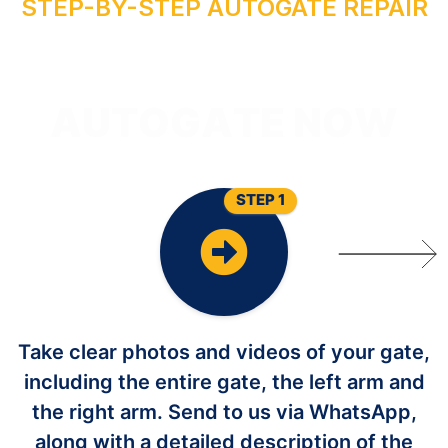
Y
STEP-BY-STEP AUTOGATE REPAIR
R
I
A
P
E
R
O
T
U
A
STEP 1
Take clear photos and videos of your gate,
including the entire gate, the left arm and
the right arm. Send to us via WhatsApp,
along with a detailed description of the