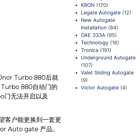
KRON
(170)
Legate Autogate
(12)
New Autogate
Installation
(84)
OAE 333A
(95)
Technology
(18)
Tronica
(191)
Underground Autogate
(107)
Valet Sliding Autogate
 Turbo 880后就
(9)
urbo 880自动门的
Victor Autogate
(4)
rbo门无法开启以及
点。希望客户能更换到一套更
uto gate 产品。