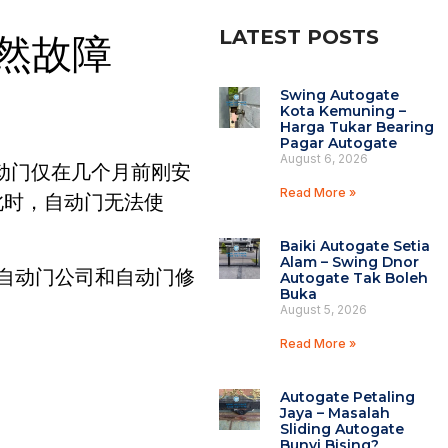
LATEST POSTS
0突然故障
Swing Autogate
Kota Kemuning –
Harga Tukar Bearing
Pagar Autogate
August 6, 2026
80自动门仅在几个月前刚安
Read More »
此时，自动门无法使
Baiki Autogate Setia
Alam – Swing Dnor
g的自动门公司和自动门修
Autogate Tak Boleh
Buka
August 5, 2026
Read More »
Autogate Petaling
Jaya – Masalah
Sliding Autogate
Bunyi Bising?