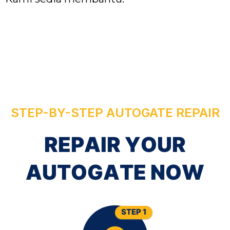
STEP-BY-STEP AUTOGATE REPAIR
R
E
P
A
I
R
Y
O
U
R
A
U
T
O
G
A
T
E
N
O
W
STEP 1