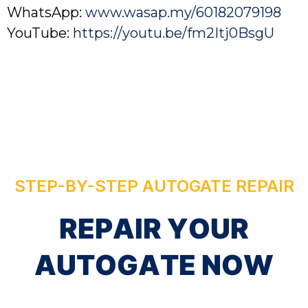
WhatsApp:
www.wasap.my/60182079198
YouTube:
https://youtu.be/fm2Itj0BsgU
STEP-BY-STEP AUTOGATE REPAIR
R
E
P
A
I
R
Y
O
U
R
A
U
T
O
G
A
T
E
N
O
W