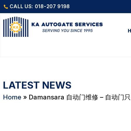
CALL US: 018-207 9198
LATEST NEWS
Home
»
Damansara 自动门维修 – 自