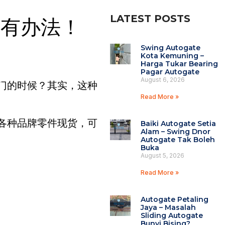
LATEST POSTS
们有办法！
Swing Autogate
Kota Kemuning –
Harga Tukar Bearing
Pagar Autogate
August 6, 2026
门的时候？其实，这种
Read More »
有各种品牌零件现货，可
Baiki Autogate Setia
Alam – Swing Dnor
Autogate Tak Boleh
Buka
August 5, 2026
Read More »
Autogate Petaling
Jaya – Masalah
Sliding Autogate
Bunyi Bising?