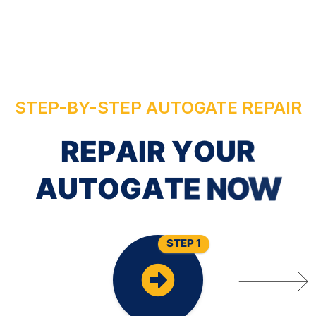
STEP-BY-STEP AUTOGATE REPAIR
R
E
P
A
I
R
Y
O
U
R
A
U
T
O
G
A
T
E
N
O
W
STEP 1