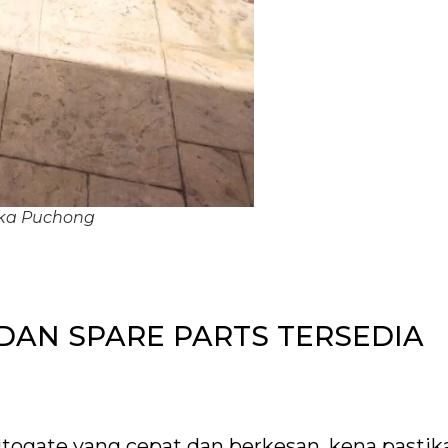
uka Puchong
DAN SPARE PARTS TERSEDIA
togate yang cepat dan berkesan, kena pastik