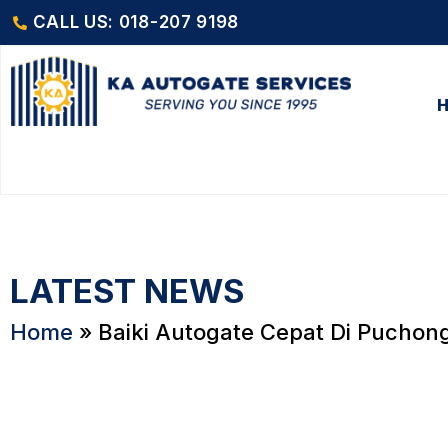
CALL US: 018-207 9198
LATEST NEWS
Home
»
Baiki Autogate Cepat Di Puchon