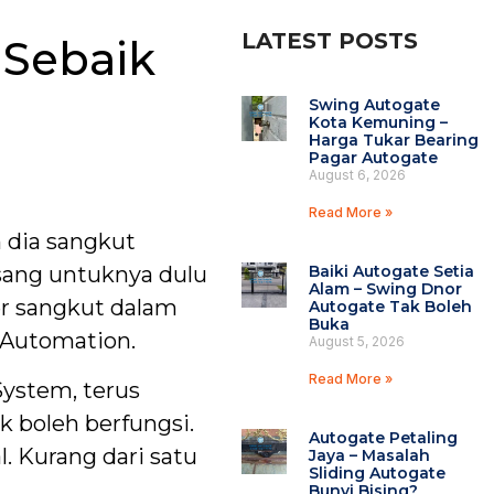
LATEST POSTS
 Sebaik
Swing Autogate
Kota Kemuning –
Harga Tukar Bearing
Pagar Autogate
August 6, 2026
Read More »
 dia sangkut
Baiki Autogate Setia
asang untuknya dulu
Alam – Swing Dnor
er sangkut dalam
Autogate Tak Boleh
Buka
 Automation.
August 5, 2026
Read More »
System, terus
k boleh berfungsi.
Autogate Petaling
. Kurang dari satu
Jaya – Masalah
Sliding Autogate
Bunyi Bising?