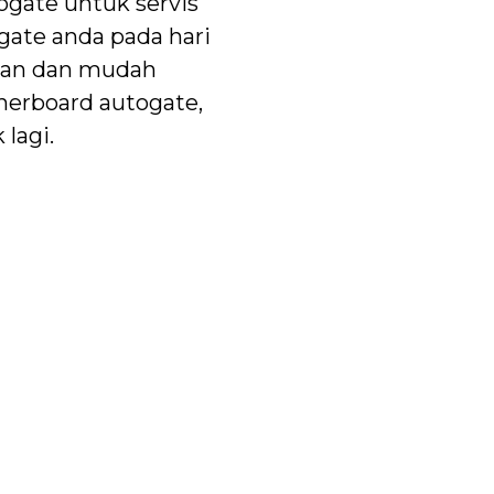
ogate untuk servis
gate anda pada hari
man dan mudah
herboard autogate,
lagi.