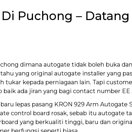
 Di Puchong – Datang
uchong dimana autogate tidak boleh buka dan
tahu yang original autogate installer yang p
ah tukar kepada perniagaan lain. Tapi custom
 baik ada jiran yang bagi contact number EE
t baru lepas pasang KRON 929 Arm Autogate 
te control board rosak, sebab itu autogate ta
ard yang berkualiti tinggi, baru dan original
r berfungsi seperti biasa.