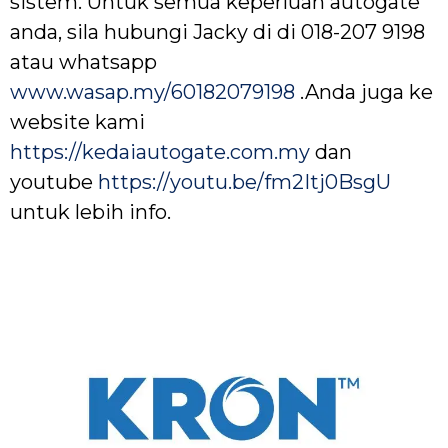
sistem. Untuk semua keperluan autogate
anda, sila hubungi Jacky di di 018-207 9198
atau whatsapp
www.wasap.my/60182079198
.Anda juga ke
website kami
https://kedaiautogate.com.my
dan
youtube
https://youtu.be/fm2Itj0BsgU
untuk lebih info.