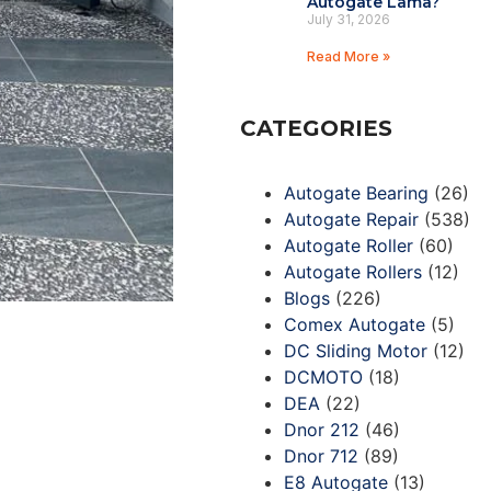
Autogate Lama?
July 31, 2026
Read More »
CATEGORIES
Autogate Bearing
(26)
Autogate Repair
(538)
Autogate Roller
(60)
Autogate Rollers
(12)
Blogs
(226)
Comex Autogate
(5)
DC Sliding Motor
(12)
DCMOTO
(18)
DEA
(22)
Dnor 212
(46)
Dnor 712
(89)
E8 Autogate
(13)