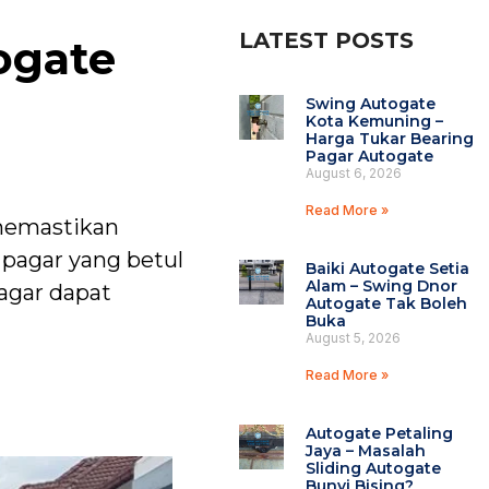
LATEST POSTS
ogate
Swing Autogate
Kota Kemuning –
Harga Tukar Bearing
Pagar Autogate
August 6, 2026
Read More »
 memastikan
pagar yang betul
Baiki Autogate Setia
Alam – Swing Dnor
pagar dapat
Autogate Tak Boleh
Buka
August 5, 2026
Read More »
Autogate Petaling
Jaya – Masalah
Sliding Autogate
Bunyi Bising?