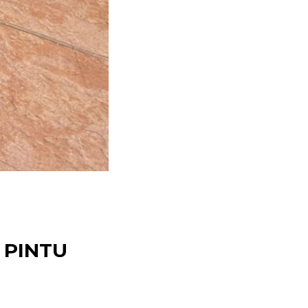
 PINTU