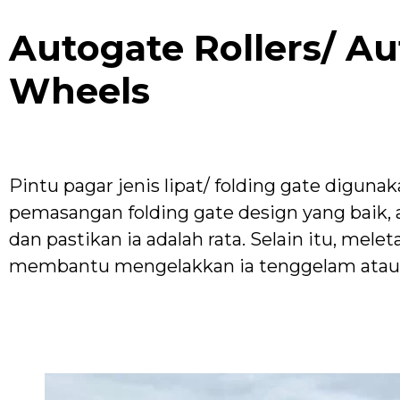
Autogate Rollers/ A
Wheels
Pintu pagar jenis lipat/ folding gate digun
pemasangan folding gate design yang baik,
dan pastikan ia adalah rata. Selain itu, mel
membantu mengelakkan ia tenggelam atau 