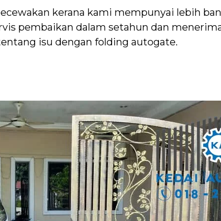
gecewakan kerana kami mempunyai lebih ba
ervis pembaikan dalam setahun dan menerima
tentang isu dengan folding autogate.