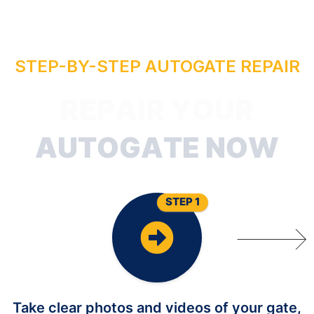
STEP-BY-STEP AUTOGATE REPAIR
R
U
O
Y
R
I
A
P
R
E
A
STEP 1
Take clear photos and videos of your gate,