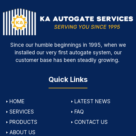
Since our humble beginnings in 1995, when we
installed our very first autogate system, our
customer base has been steadily growing.
Quick Links
🢒
HOME
🢒
LATEST NEWS
🢒
SERVICES
🢒
FAQ
🢒
PRODUCTS
🢒
CONTACT US
🢒
ABOUT US