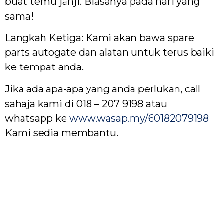
buat temu janji. Biasanya pada hari yang
sama!
Langkah Ketiga: Kami akan bawa spare
parts autogate dan alatan untuk terus baiki
ke tempat anda.
Jika ada apa-apa yang anda perlukan, call
sahaja kami di 018 – 207 9198 atau
whatsapp ke
www.wasap.my/60182079198
Kami sedia membantu.
Ampang auto gate, Balakong auto gate, Bandar Baru Bangi auto
gate, Bandar Tun Hussein Onn auto gate, Bangi auto gate, Cheras
auto gate, Kajang auto gate, Semenyih auto gate, Taman Sri
Nanding auto gate, Puncak Alam auto gate, Sungai Buloh auto
gate, Ara Damansara auto gate, Bandar Sri Damansara auto gate,
Bukit Raja auto gate, Country Heights auto gate, Damansara auto
gate, Kota Raja auto gate, Petaling Jaya auto gate, Puchong auto
gate, Puchong Jaya auto gate, Puchong Perdana auto gate, Putra