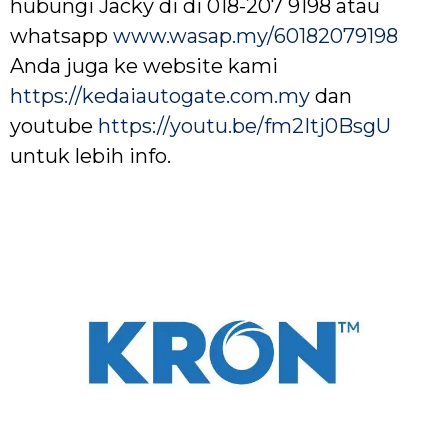
hubungi Jacky di di 018-207 9198 atau
whatsapp
www.wasap.my/60182079198
Anda juga ke website kami
https://kedaiautogate.com.my
dan
youtube
https://youtu.be/fm2Itj0BsgU
untuk lebih info.