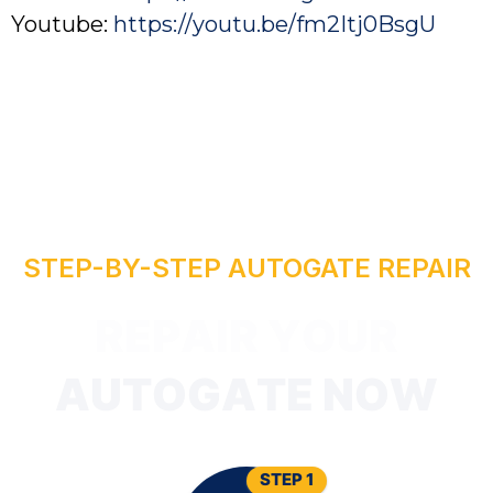
Youtube:
https://youtu.be/fm2Itj0BsgU
R
STEP-BY-STEP AUTOGATE REPAIR
I
A
P
E
R
T
U
A
STEP 1