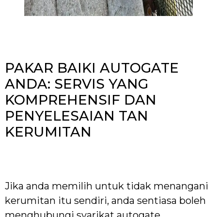
PAKAR BAIKI AUTOGATE
ANDA: SERVIS YANG
KOMPREHENSIF DAN
PENYELESAIAN TAN
KERUMITAN
Jika anda memilih untuk tidak menangani
kerumitan itu sendiri, anda sentiasa boleh
menghubungi syarikat autogate