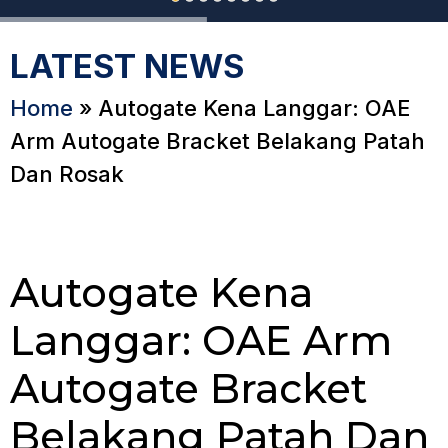
LATEST NEWS
Home
»
Autogate Kena Langgar: OAE
Arm Autogate Bracket Belakang Patah
Dan Rosak
Autogate Kena
Langgar: OAE Arm
Autogate Bracket
Belakang Patah Dan