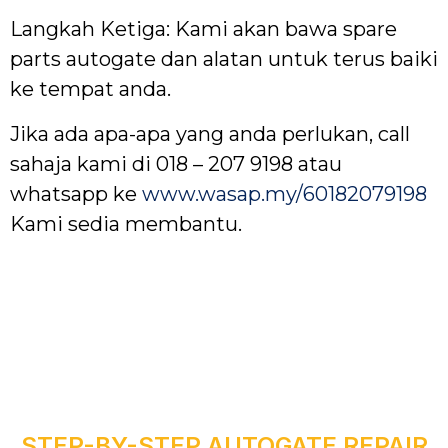
Langkah Ketiga: Kami akan bawa spare
parts autogate dan alatan untuk terus baiki
ke tempat anda.
Jika ada apa-apa yang anda perlukan, call
sahaja kami di 018 – 207 9198 atau
whatsapp ke
www.wasap.my/60182079198
Kami sedia membantu.
STEP-BY-STEP AUTOGATE REPAIR