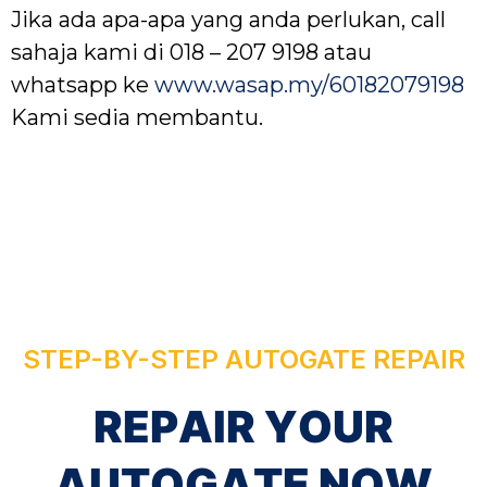
Jika ada apa-apa yang anda perlukan, call
sahaja kami di 018 – 207 9198 atau
whatsapp ke
www.wasap.my/60182079198
Kami sedia membantu.
STEP-BY-STEP AUTOGATE REPAIR
R
E
P
A
I
R
Y
O
U
R
A
U
T
O
G
A
T
E
N
O
W