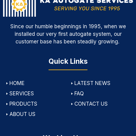
Since our humble beginnings in 1995, when we
installed our very first autogate system, our
customer base has been steadily growing.
Quick Links
🢒
HOME
🢒
LATEST NEWS
🢒
SERVICES
🢒
FAQ
🢒
PRODUCTS
🢒
CONTACT US
🢒
ABOUT US