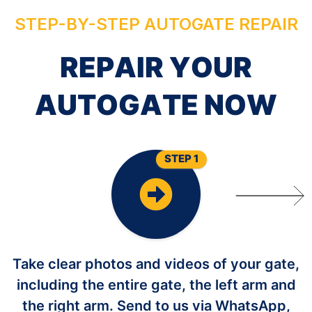
STEP-BY-STEP AUTOGATE REPAIR
R
E
P
A
I
R
Y
O
U
R
A
U
T
O
G
A
T
E
N
O
W
STEP 1
Take clear photos and videos of your gate,
including the entire gate, the left arm and
the right arm. Send to us via WhatsApp,