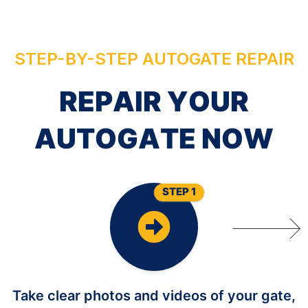
STEP-BY-STEP AUTOGATE REPAIR
R
E
P
A
I
R
Y
O
U
R
A
U
T
O
G
A
T
E
N
O
W
STEP 1
Take clear photos and videos of your gate,