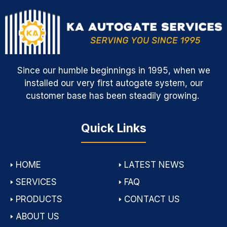
Since our humble beginnings in 1995, when we
installed our very first autogate system, our
customer base has been steadily growing.
Quick Links
🢒
HOME
🢒
LATEST NEWS
🢒
SERVICES
🢒
FAQ
🢒
PRODUCTS
🢒
CONTACT US
🢒
ABOUT US